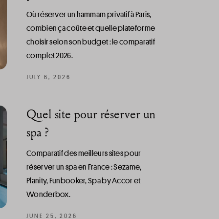
Où réserver un hammam privatif à Paris,
combien ça coûte et quelle plateforme
choisir selon son budget : le comparatif
complet 2026.
JULY 6, 2026
Quel site pour réserver un
spa ?
Comparatif des meilleurs sites pour
réserver un spa en France : Sezame,
Planity, Funbooker, Spa by Accor et
Wonderbox.
JUNE 25, 2026