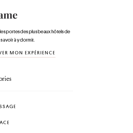
les portes des plus beaux hôtels de
ns avoir à y dormir.
VER MON EXPÉRIENCE
ories
SSAGE
LACE