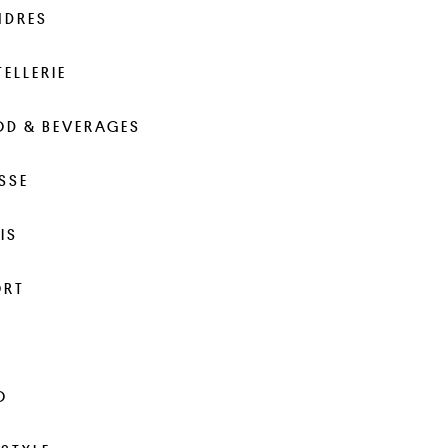
NDRES
ELLERIE
OD & BEVERAGES
SSE
IS
ORT
A
O