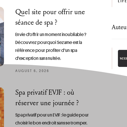
LIF
Quel site pour offrir une
séance de spa ?
Auteu
Envie d’offrir un moment inoubliable ?
Découvrez pourquoi Sezame est la
référence pour profiter d’un spa
d’exception sans nuitée.
AUGUST 6, 2026
Spa privatif EVJF : où
réserver une journée ?
Spa privatif pour un EVJF : le guide pour
choisir le bon endroit sans se tromper.