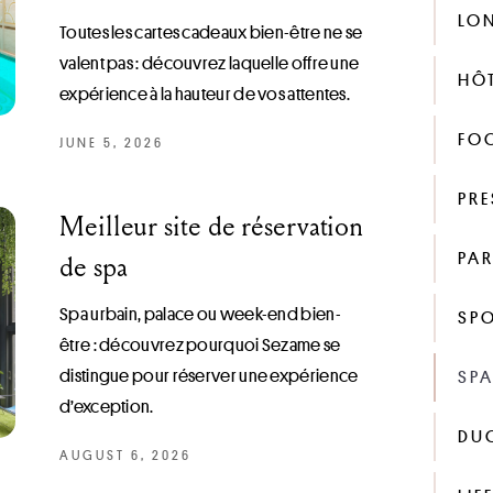
LO
Toutes les cartes cadeaux bien-être ne se
valent pas : découvrez laquelle offre une
HÔT
expérience à la hauteur de vos attentes.
FO
JUNE 5, 2026
PRE
Meilleur site de réservation
PAR
de spa
Spa urbain, palace ou week-end bien-
SP
être : découvrez pourquoi Sezame se
distingue pour réserver une expérience
SP
d’exception.
DU
AUGUST 6, 2026